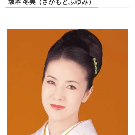
坂本 冬美（さかもとふゆみ）