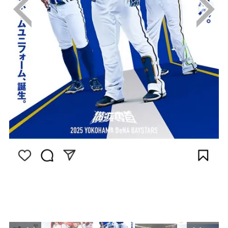
画像はInstagram（@baystars_official）から
引用