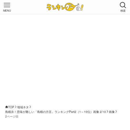
MENU
検索
TOP
地域ネタ
島根弁！意味が難しい「島根の方言」ランキングPart2（1～10位）画像 2/10
画像
2ページ目