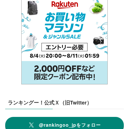
ランキングー！公式Ｘ（旧Twitter）
@rankingoo_jpをフォロー