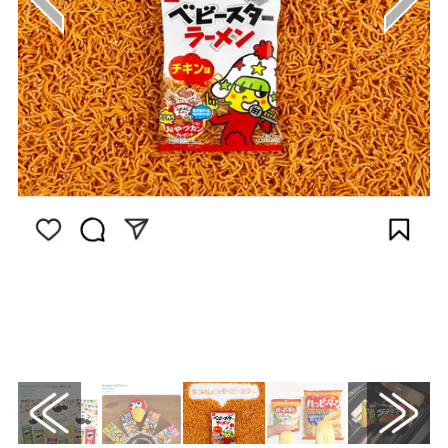
画像は
Instagram（@oyatsu.company.official）か
ら引用