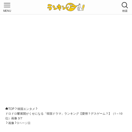
MENU
検索
TOP
韓国エンタメ
ドロドロ鬱展開がくせになる「韓国ドラマ」ランキング【愛憎？デスゲーム？】（1～10
位）画像 3/7
画像
3ページ目