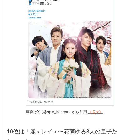
画像はX（@sptv_hanryu）から引用
《拡大》
10位は「麗＜レイ＞〜花萌ゆる8人の皇子た