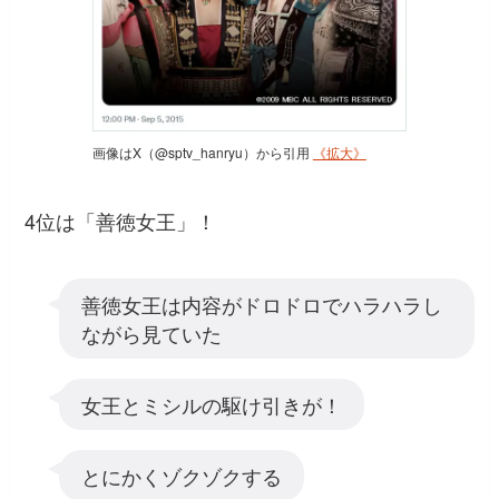
画像はX（@sptv_hanryu）から引用
《拡大》
4位は「善徳女王」！
善徳女王は内容がドロドロでハラハラし
ながら見ていた
女王とミシルの駆け引きが！
とにかくゾクゾクする