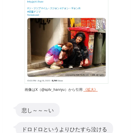
画像はX（@sptv_hanryu）から引用
《拡大》
悲し～～～い
ドロドロというよりひたすら泣ける