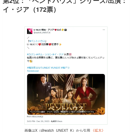
第2位：「ペントハウス」シリーズ/出演：
イ・ジア（172票）
画像はX（@watch_UNEXT_K）から引用
《拡大》