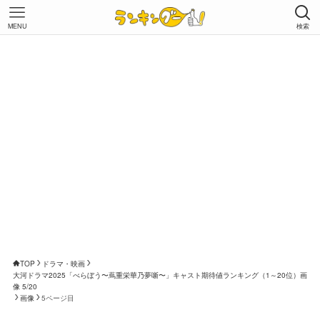
MENU
検索
TOP
ドラマ・映画
大河ドラマ2025「べらぼう〜蔦重栄華乃夢噺〜」キャスト期待値ランキング（1～20位）画
像 5/20
画像
5ページ目