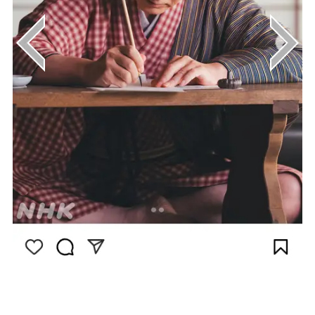
画像はInstagram（@berabou_nhk）から引
用