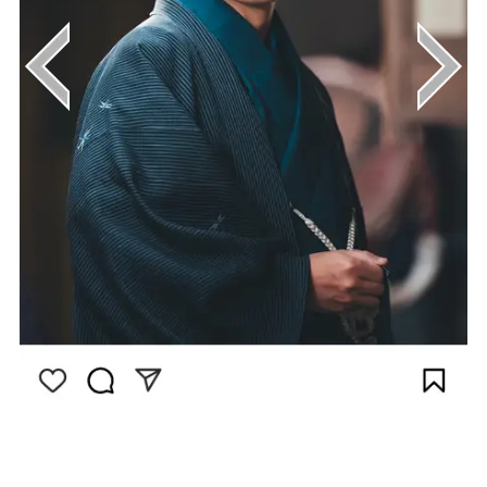
画像はInstagram（@berabou_nhk）から引
用