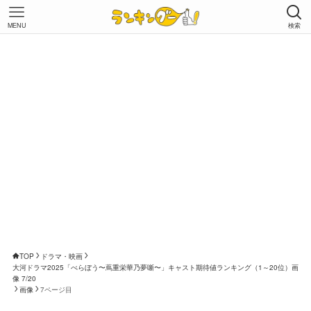
MENU
検索
TOP
ドラマ・映画
大河ドラマ2025「べらぼう〜蔦重栄華乃夢噺〜」キャスト期待値ランキング（1～20位）画
像 7/20
画像
7ページ目