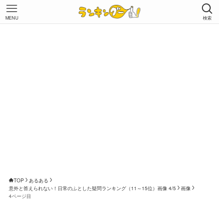
MENU
検索
TOP
あるある
意外と答えられない！日常のふとした疑問ランキング（11～15位）画像 4/5
画像
4ページ目