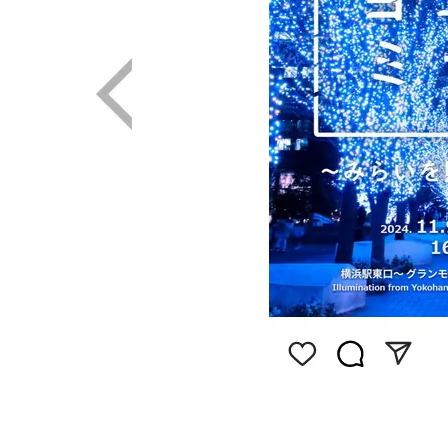
画像はInstagram（@yokohamamilaight）