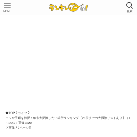
MENU
検索
TOP
ライフ
コツや手順を伝授！年末大掃除したい場所ランキング【28位までの大掃除リストあり】（1
～20位）画像 2/20
画像
2ページ目