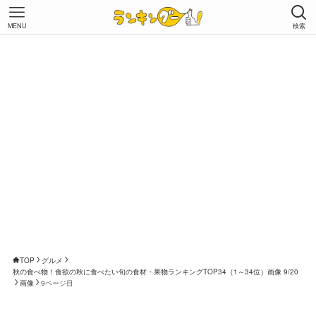
MENU
検索
TOP
グルメ
秋の食べ物！食欲の秋に食べたい旬の食材・果物ランキングTOP34（1～34位）画像 9/20
画像
9ページ目