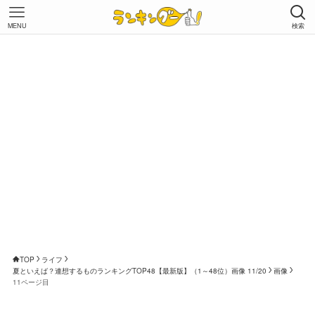
MENU
検索
TOP
ライフ
夏といえば？連想するものランキングTOP48【最新版】（1～48位）画像 11/20
画像
11ページ目