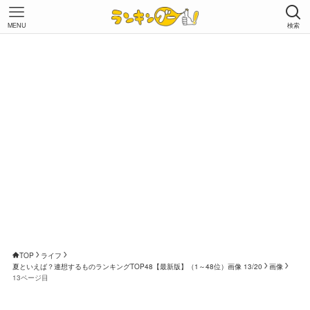
MENU
検索
TOP
ライフ
夏といえば？連想するものランキングTOP48【最新版】（1～48位）画像 13/20
画像
13ページ目