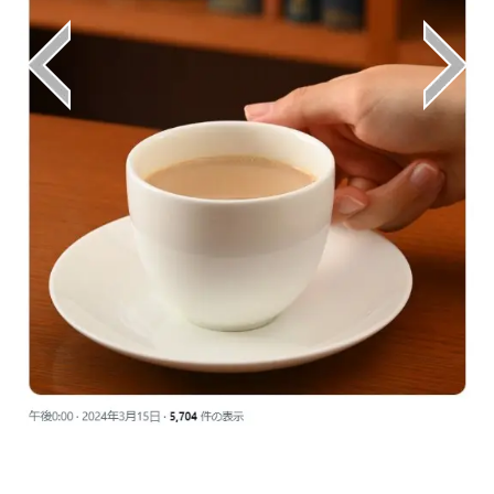
画像はX（@ueshimacoffee）から引用