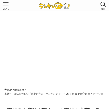
MENU
検索
TOP
地域ネタ
東北弁！意味が難しい「東北の方言」ランキング（1～10位）画像 4/10
画像
4ページ目