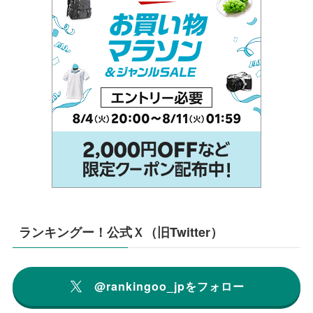
ランキングー！公式Ｘ（旧Twitter）
@rankingoo_jpをフォロー