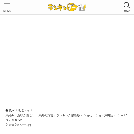
MENU
検索
TOP
地域ネタ
沖縄弁！意味が難しい「沖縄の方言」ランキング最新版＜うちなーぐち・沖縄語＞（1～10
位）画像 5/10
画像
5ページ目