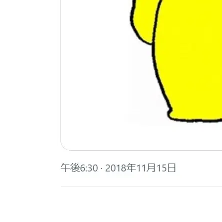
画像はX（@morinaga_angel）から引用