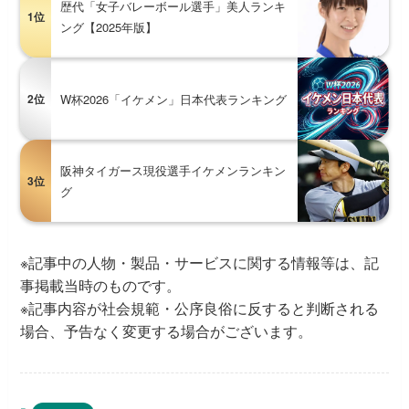
歴代「女子バレーボール選手」美人ランキ
1位
ング【2025年版】
2位
W杯2026「イケメン」日本代表ランキング
阪神タイガース現役選手イケメンランキン
3位
グ
※記事中の人物・製品・サービスに関する情報等は、記
事掲載当時のものです。
※記事内容が社会規範・公序良俗に反すると判断される
場合、予告なく変更する場合がございます。