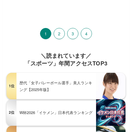
1
2
3
4
＼読まれています／
「スポーツ」年間アクセスTOP3
歴代「女子バレーボール選手」美人ランキ
1位
ング【2025年版】
2位
W杯2026「イケメン」日本代表ランキング