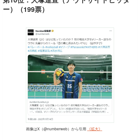
ー）（199票）
画像はX（@numberweb）から引用
《拡大》