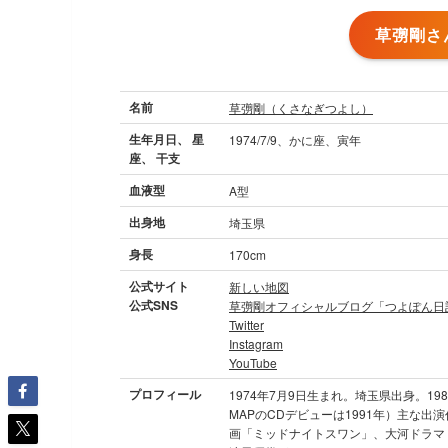
草彅剛さ
名前
草彅剛（くさなぎつよし）
生年月日、 星
1974/7/9、かに座、寅年
座、 干支
血液型
A型
出身地
埼玉県
身長
170cm
公式サイト
新しい地図
公式SNS
草彅剛オフィシャルブログ「つよぽん日
Twitter
Instagram
YouTube
プロフィール
1974年7月9日生まれ。埼玉県出身。1
MAPのCDデビューは1991年）主な
画「ミッドナイトスワン」、大河ドラマ