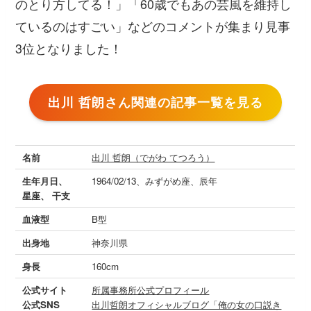
のとり方してる！」「60歳でもあの芸風を維持し
ているのはすごい」
などのコメントが集まり見事
3位となりました！
出川 哲朗さん関連の記事一覧を見る
名前
出川 哲朗（でがわ てつろう）
生年月日、
1964/02/13、みずがめ座、辰年
星座、 干支
血液型
B型
出身地
神奈川県
身長
160cm
公式サイト
所属事務所公式プロフィール
公式SNS
出川哲朗オフィシャルブログ「俺の女の口説き