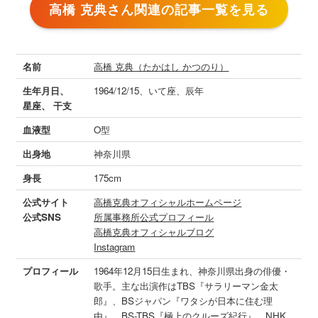
高橋 克典さん関連の記事一覧を見る
名前
高橋 克典（たかはし かつのり）
生年月日、
1964/12/15、いて座、辰年
星座、 干支
血液型
O型
出身地
神奈川県
身長
175cm
公式サイト
高橋克典オフィシャルホームページ
公式SNS
所属事務所公式プロフィール
高橋克典オフィシャルブログ
Instagram
プロフィール
1964年12月15日生まれ、神奈川県出身の俳優・
歌手。主な出演作はTBS『サラリーマン金太
郎』、BSジャパン『ワタシが日本に住む理
由』、BS-TBS『極上のクルーズ紀行』、NHK