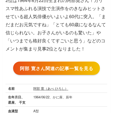
2位は1964年6月22日生まれの阿部寛さん！カリ
スマ性あふれる演技で主演作をのきなみヒットさ
せている超人気俳優がいよいよ60代に突入。
「ま
だまだお元気ですね」「とても60歳になるなんて
信じられない。お子さんがいるのも驚いた」
や
「いつまでも格好良くてすごいと思う」
などのコ
メントが集まり見事2位となりました！
阿部 寛さん関連の記事一覧を見る
名前
阿部 寛（あべ ひろし）
生年月日、
1964/06/22、かに座、辰年
星座、 干支
血液型
A型