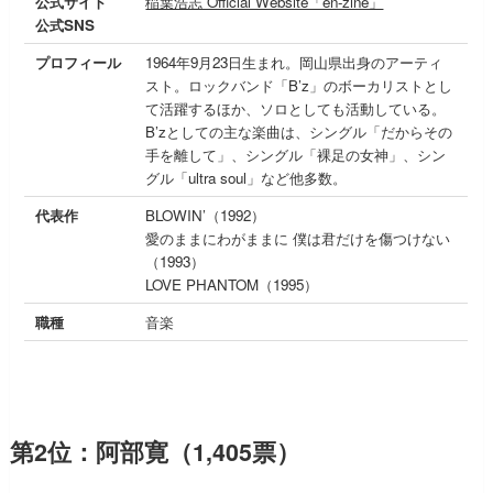
公式サイト
稲葉浩志 Official Website「en-zine」
公式SNS
プロフィール
1964年9月23日生まれ。岡山県出身のアーティ
スト。ロックバンド「B’z」のボーカリストとし
て活躍するほか、ソロとしても活動している。
B’zとしての主な楽曲は、シングル「だからその
手を離して」、シングル「裸足の女神」、シン
グル「ultra soul」など他多数。
代表作
BLOWIN’（1992）
愛のままにわがままに 僕は君だけを傷つけない
（1993）
LOVE PHANTOM（1995）
職種
音楽
第2位：阿部寛（1,405票）