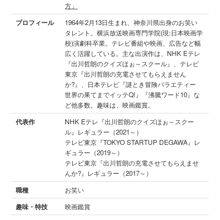
方」
プロフィール
1964年2月13日生まれ、神奈川県出身のお笑い
タレント。横浜放送映画専門学院(現:日本映画学
校)演劇科卒業。テレビ番組や映画、広告など幅
広く活躍している。主な出演作は、NHK Eテレ
『出川哲朗のクイズほぉ～スクール』、テレビ
東京『出川哲朗の充電させてもらえません
か?』、日本テレビ『謎とき冒険バラエティー
世界の果てまでイッテQ!』『沸騰ワード10』な
ど他多数。趣味は、映画鑑賞。
代表作
NHK Eテレ『出川哲朗のクイズほぉ～スクー
ル』レギュラー（2021～）
テレビ東京『TOKYO STARTUP DEGAWA』レ
ギュラー（2019～）
テレビ東京『出川哲朗の充電させてもらえませ
んか?』レギュラー（2017～）
職種
お笑い
趣味・特技
映画鑑賞