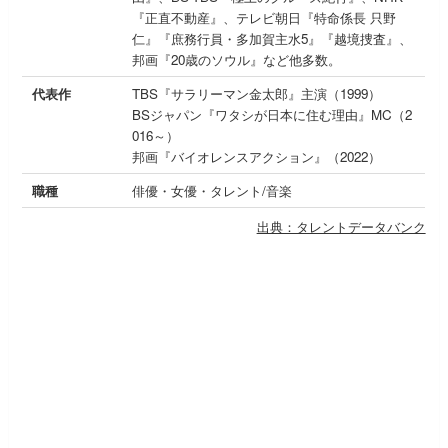
『正直不動産』、テレビ朝日『特命係長 只野
仁』『庶務行員・多加賀主水5』『越境捜査』、
邦画『20歳のソウル』など他多数。
代表作
TBS『サラリーマン金太郎』主演（1999）
BSジャパン『ワタシが日本に住む理由』MC（2
016～）
邦画『バイオレンスアクション』（2022）
職種
俳優・女優・タレント/音楽
出典：タレントデータバンク