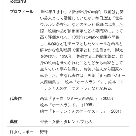
公式SNS
プロフィール
1964年生まれ、大阪府出身の画家。以前はお笑
い芸人として活躍していたが、毎日放送『世界
ウルルン滞在記』などのテレビ番組に出演した
際、絵画作品が抽象画家などの専門家によって
高く評価される。1993年に初めて個展を開催
し、動物などをテーマとしたシュールな画風と
鮮やかな色彩感覚で画家として注目され、脚光
を浴びた。1996年、尊敬する上岡龍太郎に、自
身の絵画を褒められたことなどから画家として
生きていく事を決意し、お笑い芸人から画家へ
転身した。主な代表作は、画集『まっ白 -ジミー
大西画集-』、絵本『ホームランド』、絵本『ト
ーテンくんのオーケストラ』などがある。
代表作
画集『まっ白 -ジミー大西画集-』（2008）
絵本『ホームランド』（1995）
絵本『トーテンくんのオーケストラ』（2001）
職種
俳優・女優・タレント/文化人
好きなスポー
野球