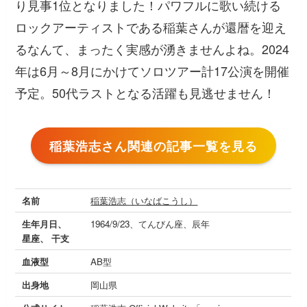
り見事1位となりました！パワフルに歌い続ける
ロックアーティストである稲葉さんが還暦を迎え
るなんて、まったく実感が湧きませんよね。2024
年は6月～8月にかけてソロツアー計17公演を開催
予定。50代ラストとなる活躍も見逃せません！
稲葉浩志さん関連の記事一覧を見る
名前
稲葉浩志（いなばこうし）
生年月日、
1964/9/23、てんびん座、辰年
星座、 干支
血液型
AB型
出身地
岡山県