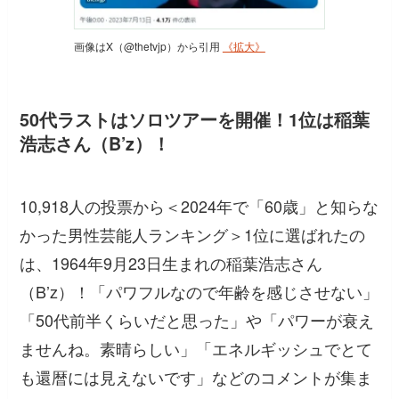
画像はX（@thetvjp）から引用
《拡大》
50代ラストはソロツアーを開催！1位は稲葉
浩志さん（B’z）！
10,918人の投票から＜2024年で「60歳」と知らな
かった男性芸能人ランキング＞1位に選ばれたの
は、1964年9月23日生まれの稲葉浩志さん
（B’z）！
「パワフルなので年齢を感じさせない」
「50代前半くらいだと思った」
や
「パワーが衰え
ませんね。素晴らしい」「エネルギッシュでとて
も還暦には見えないです」
などのコメントが集ま