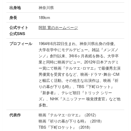
出身地
神奈川県
身長
189cm
公式サイト
阿部 寛のホームページ
公式SNS
プロフィール
1964年6月22日生まれ、神奈川県出身の俳優。
大学在学中にモデルデビュー。雑誌『メンズノ
ンノ』創刊以来、3年6ヶ月表紙を飾る。大学卒
業と同時に映画デビュー。2012年日本アカデミ
ー賞にて映画『テルマエ･ロマエ』で最優秀主演
男優賞を受賞するなど、映画･ドラマ･舞台･CM
と幅広く活動。その他主な出演作は、映画『祈
りの幕が下りる時』、TBS『下町ロケット』
『新参者』、テレビ朝日『トリック シリー
ズ』、NHK『スニッファー 嗅覚捜査官』など他
多数。
代表作
映画『テルマエ･ロマエ』（2012）
映画『祈りの幕が下りる時』（2018）
TBS『下町ロケット』（2018）