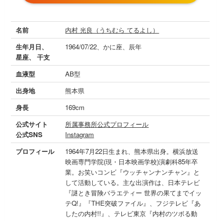
名前
内村 光良（うちむら てるよし）
生年月日、
1964/07/22、かに座、辰年
星座、 干支
血液型
AB型
出身地
熊本県
身長
169cm
公式サイト
所属事務所公式プロフィール
公式SNS
Instagram
プロフィール
1964年7月22日生まれ、熊本県出身。横浜放送
映画専門学院(現・日本映画学校)演劇科85年卒
業。お笑いコンビ『ウッチャンナンチャン』と
して活動している。主な出演作は、日本テレビ
『謎とき冒険バラエティー 世界の果てまでイッ
テQ!』『THE突破ファイル』、フジテレビ『あ
したの内村!!』、テレビ東京『内村のツボる動