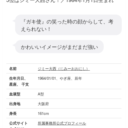
『ガキ使』の笑った時の顔からして、考
えられない！
かわいいイメージがまだまだ強い
名前
ジミー大西（じみーおおにし）
生年月日、
1964/01/01、やぎ座、辰年
星座、 干支
血液型
A型
出身地
大阪府
身長
161cm
公式サイト
所属事務所公式プロフィール