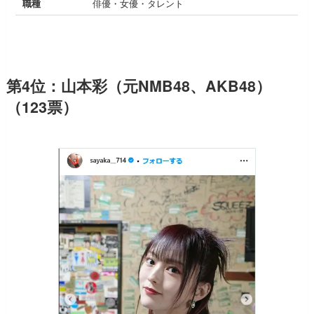
職種
俳優・女優・タレント
第4位：山本彩（元NMB48、AKB48）
（123票）