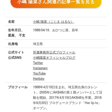
小嶋 陽菜さん関連の記事一覧を見る
名前
小嶋 陽菜（こじま はるな）
生年月日、
1988/04/19、おひつじ座、辰年
星座、 干支
出身地
埼玉県
公式サイト
所属事務所公式プロフィール
公式SNS
小嶋陽菜オフィシャルブログ
Twitter
Instagram
YouTube
Herlipto
プロフィール
1988年4月19日生まれ、埼玉県出身のタレン
ト。2005年にAKB48の第１期メンバーとして活
動を開始、2017年4月19日AKB48を卒業。2018
年6月20日 プロデュースブランド「Her lip to」
オープン。