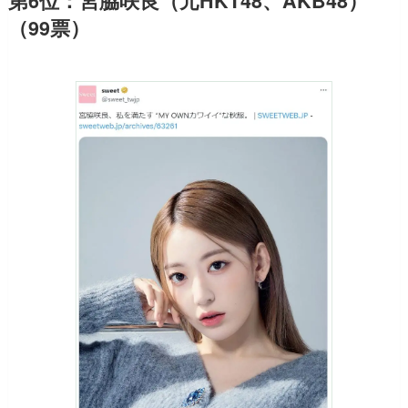
第6位：宮脇咲良（元HKT48、AKB48）
（99票）