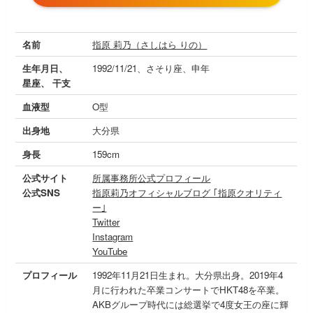
名前
指原 莉乃（さしはら りの）
生年月日、
1992/11/21、さそり座、申年
星座、 干支
血液型
O型
出身地
大分県
身長
159cm
公式サイト
所属事務所公式プロフィール
公式SNS
指原莉乃オフィシャルブログ ｢指原クオリティ
ー｣
Twitter
Instagram
YouTube
プロフィール
1992年11月21日生まれ。大分県出身。2019年4
月に行われた卒業コンサートでHKT48を卒業。
AKBグループ時代には総選挙で4度女王の座に輝