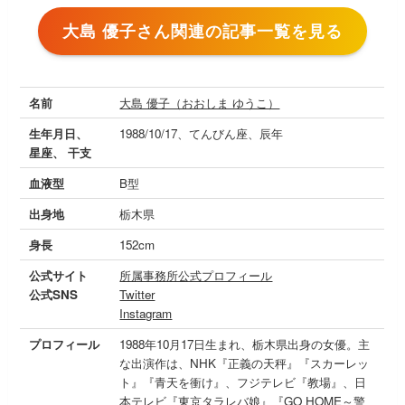
大島 優子さん関連の記事一覧を見る
名前
大島 優子（おおしま ゆうこ）
生年月日、
1988/10/17、てんびん座、辰年
星座、 干支
血液型
B型
出身地
栃木県
身長
152cm
公式サイト
所属事務所公式プロフィール
公式SNS
Twitter
Instagram
プロフィール
1988年10月17日生まれ、栃木県出身の女優。主
な出演作は、NHK『正義の天秤』『スカーレッ
ト』『青天を衝け』、フジテレビ『教場』、日
本テレビ『東京タラレバ娘』『GO HOME～警