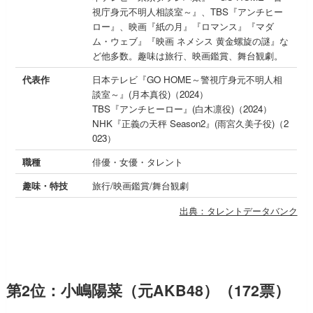
視庁身元不明人相談室～』、TBS『アンチヒー
ロー』、映画『紙の月』『ロマンス』『マダ
ム・ウェブ』『映画 ネメシス 黄金螺旋の謎』な
ど他多数。趣味は旅行、映画鑑賞、舞台観劇。
代表作
日本テレビ『GO HOME～警視庁身元不明人相
談室～』(月本真役)（2024）
TBS『アンチヒーロー』(白木凛役)（2024）
NHK『正義の天秤 Season2』(雨宮久美子役)（2
023）
職種
俳優・女優・タレント
趣味・特技
旅行/映画鑑賞/舞台観劇
出典：タレントデータバンク
第2位：小嶋陽菜（元AKB48）（172票）