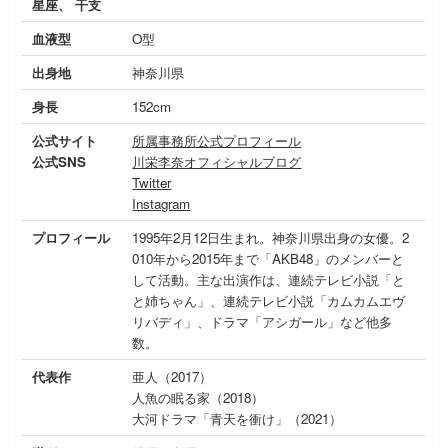
星座、 干支
血液型
O型
出身地
神奈川県
身長
152cm
公式サイト
所属事務所公式プロフィール
公式SNS
川栄李奈オフィシャルブログ
Twitter
Instagram
プロフィール
1995年2月12日生まれ。神奈川県出身の女優。2
010年から2015年まで「AKB48」のメンバーと
して活動。主な出演作は、連続テレビ小説「と
と姉ちゃん」、連続テレビ小説「カムカムエヴ
リバディ」、ドラマ「アシガール」など他多
数。
代表作
亜人（2017）
人魚の眠る家（2018）
大河ドラマ「青天を衝け」（2021）