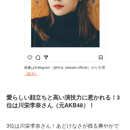
画像はInstagram（@rina_kawaei.official）から引用
《拡大》
愛らしい顔立ちと高い演技力に惹かれる！3
位は川栄李奈さん（元AKB48）！
3位は川栄李奈さん！あどけなさが残る爽やかで