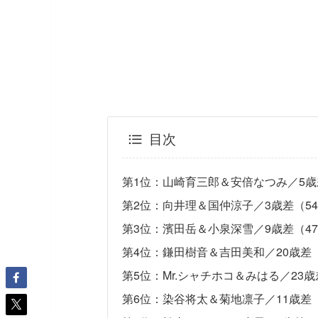
目次
第1位：山崎育三郎＆安倍なつみ／5歳
第2位：向井理＆国仲涼子／3歳差（54
第3位：濱田岳＆小泉深雪／9歳差（47
第4位：鎌田樹音＆吉田美和／20歳差（
第5位：Mr.シャチホコ＆みはる／23歳
第6位：染谷将太＆菊地凛子／11歳差（