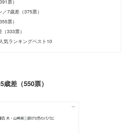
91票）
リン／7歳差（375票）
55票）
（333票）
人気ランキングベスト10
歳差（550票）