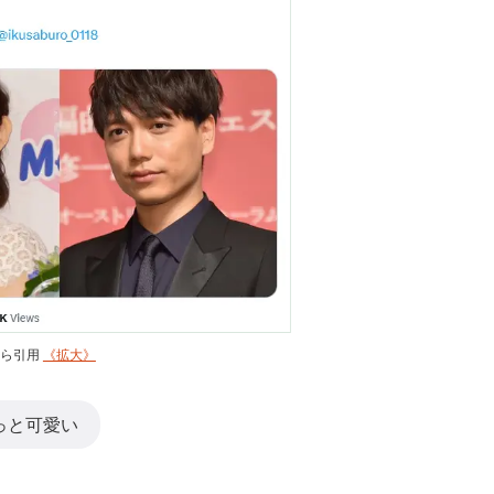
）から引用
《拡大》
っと可愛い