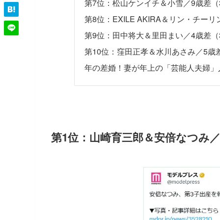
第7位：松山ケンイチ＆小雪／9歳差（3
第8位：EXILE AKIRA＆リン・チー
第9位：田中将大＆里田まい／4歳差（3
第10位：窪田正孝＆水川あさみ／5歳差
年の差婚！妻が年上の「芸能人夫婦」
第1位：山崎育三郎＆安倍なつみ／5