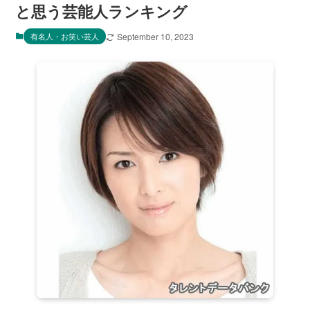
と思う芸能人ランキング
有名人・お笑い芸人
September 10, 2023