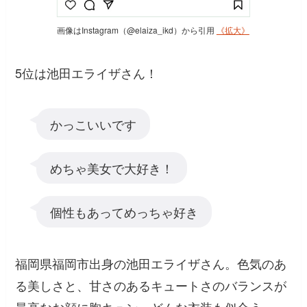
画像はInstagram（@elaiza_ikd）から引用
《拡大》
5位は池田エライザさん！
かっこいいです
めちゃ美女で大好き！
個性もあってめっちゃ好き
福岡県福岡市出身の池田エライザさん。色気のあ
る美しさと、甘さのあるキュートさのバランスが
最高なお顔に胸キュン。どんな衣装も似合う