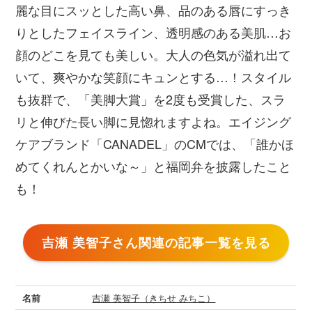
麗な目にスッとした高い鼻、品のある唇にすっき
りとしたフェイスライン、透明感のある美肌…お
顔のどこを見ても美しい。大人の色気が溢れ出て
いて、爽やかな笑顔にキュンとする…！スタイル
も抜群で、「美脚大賞」を2度も受賞した、スラ
リと伸びた長い脚に見惚れますよね。エイジング
ケアブランド「CANADEL」のCMでは、「誰かほ
めてくれんとかいな～」と福岡弁を披露したこと
も！
吉瀬 美智子さん関連の記事一覧を見る
名前
吉瀬 美智子（きちせ みちこ）