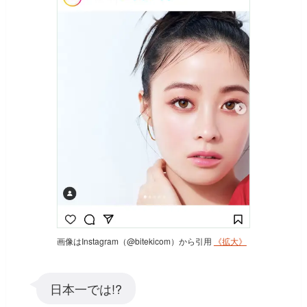
画像はInstagram（@bitekicom）から引用
《拡大》
日本一では!?