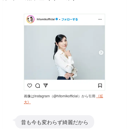
画像はInstagram（@hitomikofficial）から引用
《拡
大》
昔も今も変わらず綺麗だから