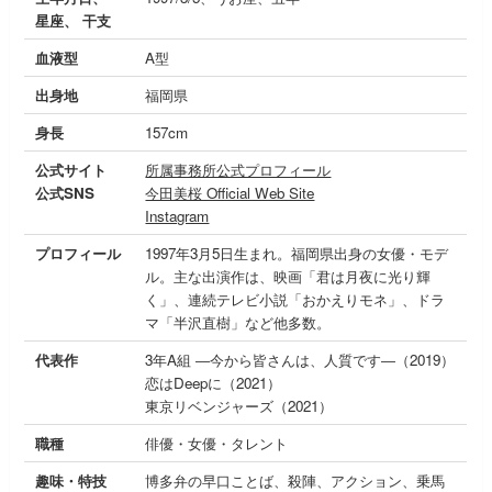
星座、 干支
血液型
A型
出身地
福岡県
身長
157cm
公式サイト
所属事務所公式プロフィール
公式SNS
今田美桜 Official Web Site
Instagram
プロフィール
1997年3月5日生まれ。福岡県出身の女優・モデ
ル。主な出演作は、映画「君は月夜に光り輝
く」、連続テレビ小説「おかえりモネ」、ドラ
マ「半沢直樹」など他多数。
代表作
3年A組 ―今から皆さんは、人質です―（2019）
恋はDeepに（2021）
東京リベンジャーズ（2021）
職種
俳優・女優・タレント
趣味・特技
博多弁の早口ことば、殺陣、アクション、乗馬