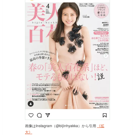
画像はInstagram（@bijinhyakka）から引用
《拡
大》