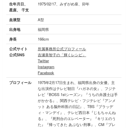
生年月日、
1975/02/17、みずがめ座、卯年
星座、 干支
血液型
A型
出身地
福岡県
身長
166cm
公式サイト
所属事務所公式プロフィール
公式SNS
吉瀬美智子の「輝くレシピ」
Twitter
Instagram
Facebook
プロフィール
1975年2月17日生まれ、福岡県出身の女優。主
な出演作はテレビ朝日『ハガネの女』、フジテ
レビ『BOSS 1stシーズン』『うちの弁護士は手
がかかる』、関西テレビ・フジテレビ『アンメ
ット ある脳外科医の日記』、TBS『ブラッデ
ィ・マンデイ』、テレビ西日本『じもちゃんね
る』、『死刑台のエレベーター』『キリエのう
た』『帰ってきた あぶない刑事』、CM『プレ