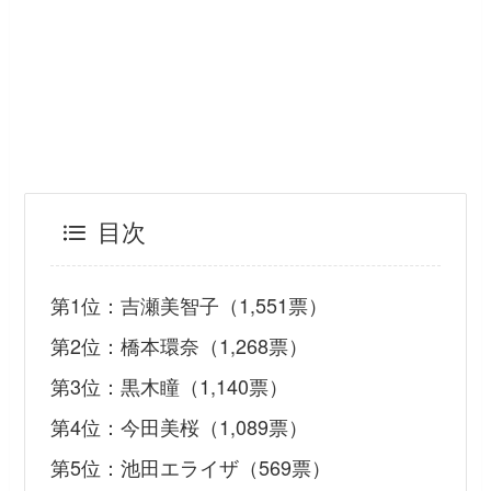
目次
第1位：吉瀬美智子（1,551票）
第2位：橋本環奈（1,268票）
第3位：黒木瞳（1,140票）
第4位：今田美桜（1,089票）
第5位：池田エライザ（569票）