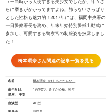
ュー当時から天使すぎる美少女でしたが、年々さ
らに磨きがかかってますよね。飾らないさっぱり
とした性格も魅力的！2017年には、福岡中央署の
一日警察署長を務め、年末年始特別警戒出動式に
参加し、可愛すぎる警察官の制服姿を披露しまし
た！
橋本環奈さん関連の記事一覧を見る
名前
橋本環奈（はしもとかんな）
生年月日、
1999/2/3、みずがめ座、卯年
星座、 干支
血液型
AB型
出身地
福岡県