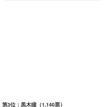
第3位：黒木瞳（1,140票）