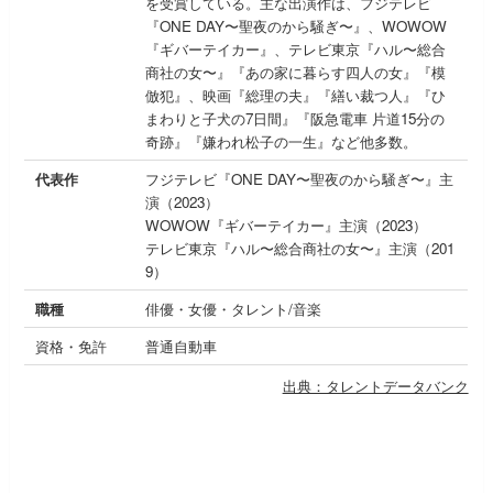
を受賞している。主な出演作は、フジテレビ
『ONE DAY〜聖夜のから騒ぎ〜』、WOWOW
『ギバーテイカー』、テレビ東京『ハル〜総合
商社の女〜』『あの家に暮らす四人の女』『模
倣犯』、映画『総理の夫』『繕い裁つ人』『ひ
まわりと子犬の7日間』『阪急電車 片道15分の
奇跡』『嫌われ松子の一生』など他多数。
代表作
フジテレビ『ONE DAY〜聖夜のから騒ぎ〜』主
演（2023）
WOWOW『ギバーテイカー』主演（2023）
テレビ東京『ハル〜総合商社の女〜』主演（201
9）
職種
俳優・女優・タレント/音楽
資格・免許
普通自動車
出典：タレントデータバンク