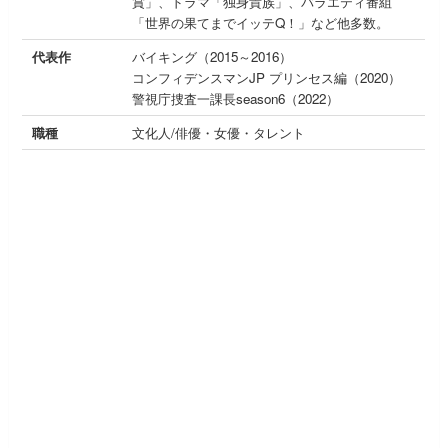
賞」、ドラマ「独身貴族」、バラエティ番組
「世界の果てまでイッテQ！」など他多数。
代表作
バイキング（2015～2016）
コンフィデンスマンJP プリンセス編（2020）
警視庁捜査一課長season6（2022）
職種
文化人/俳優・女優・タレント