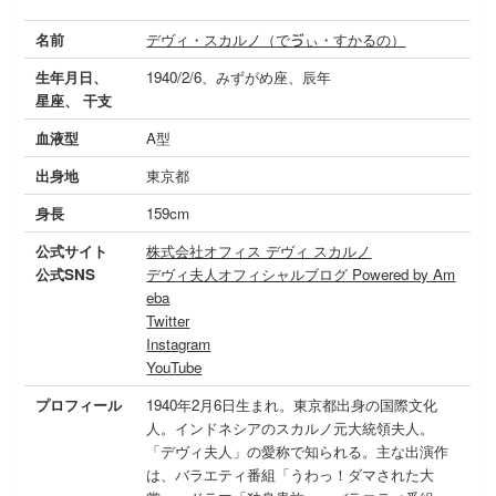
名前
デヴィ・スカルノ（でゔぃ・すかるの）
生年月日、
1940/2/6、みずがめ座、辰年
星座、 干支
血液型
A型
出身地
東京都
身長
159cm
公式サイト
株式会社オフィス デヴィ スカルノ
公式SNS
デヴィ夫人オフィシャルブログ Powered by Am
eba
Twitter
Instagram
YouTube
プロフィール
1940年2月6日生まれ。東京都出身の国際文化
人。インドネシアのスカルノ元大統領夫人。
「デヴィ夫人」の愛称で知られる。主な出演作
は、バラエティ番組「うわっ！ダマされた大