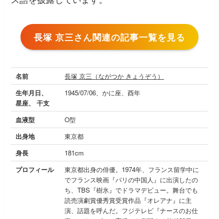
長塚 京三さん関連の記事一覧を見る
名前
長塚 京三（ながつか きょうぞう）
生年月日、
1945/07/06、かに座、酉年
星座、 干支
血液型
O型
出身地
東京都
身長
181cm
プロフィール
東京都出身の俳優。1974年、フランス留学中に
でフランス映画『パリの中国人』に出演したの
ち、TBS『樹氷』でドラマデビュー。舞台でも
読売演劇賞優秀賞受賞作品『オレアナ』に主
演、話題を呼んだ。フジテレビ『ナースのお仕