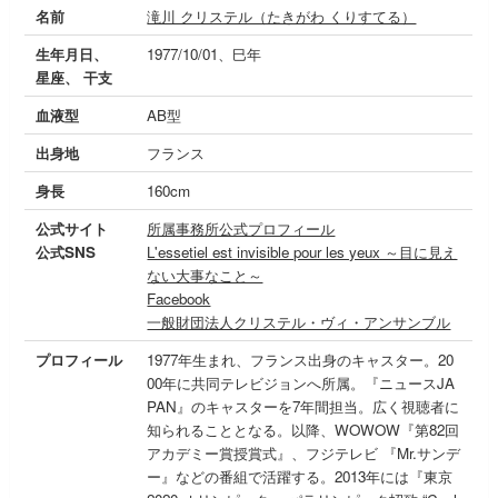
名前
滝川 クリステル（たきがわ くりすてる）
生年月日、
1977/10/01、巳年
星座、 干支
血液型
AB型
出身地
フランス
身長
160cm
公式サイト
所属事務所公式プロフィール
公式SNS
L'essetiel est invisible pour les yeux ～目に見え
ない大事なこと～
Facebook
一般財団法人クリステル・ヴィ・アンサンブル
プロフィール
1977年生まれ、フランス出身のキャスター。20
00年に共同テレビジョンへ所属。『ニュースJA
PAN』のキャスターを7年間担当。広く視聴者に
知られることとなる。以降、WOWOW『第82回
アカデミー賞授賞式』、フジテレビ 『Mr.サンデ
ー』などの番組で活躍する。2013年には『東京