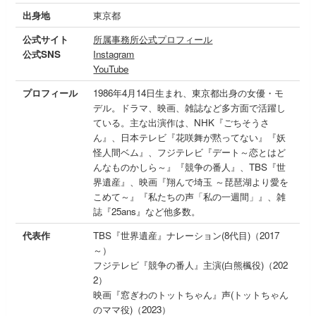
出身地
東京都
公式サイト
所属事務所公式プロフィール
公式SNS
Instagram
YouTube
プロフィール
1986年4月14日生まれ、東京都出身の女優・モ
デル。ドラマ、映画、雑誌など多方面で活躍し
ている。主な出演作は、NHK『ごちそうさ
ん』、日本テレビ『花咲舞が黙ってない』『妖
怪人間ベム』、フジテレビ『デート～恋とはど
んなものかしら～』『競争の番人』、TBS『世
界遺産』、映画『翔んで埼玉 ～琵琶湖より愛を
こめて～』『私たちの声「私の一週間」』、雑
誌『25ans』など他多数。
代表作
TBS『世界遺産』ナレーション(8代目)（2017
～）
フジテレビ『競争の番人』主演(白熊楓役)（202
2）
映画『窓ぎわのトットちゃん』声(トットちゃん
のママ役)（2023）