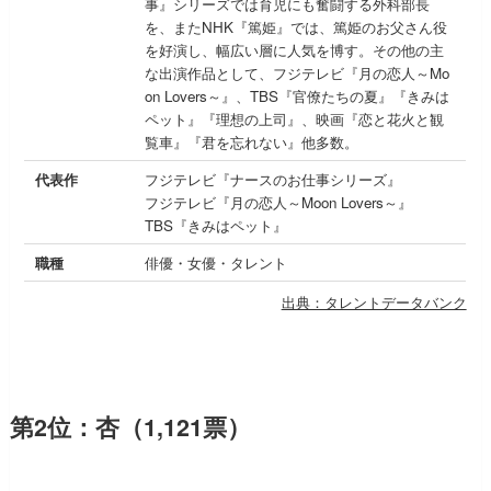
事』シリーズでは育児にも奮闘する外科部長
を、またNHK『篤姫』では、篤姫のお父さん役
を好演し、幅広い層に人気を博す。その他の主
な出演作品として、フジテレビ『月の恋人～Mo
on Lovers～』、TBS『官僚たちの夏』『きみは
ペット』『理想の上司』、映画『恋と花火と観
覧車』『君を忘れない』他多数。
代表作
フジテレビ『ナースのお仕事シリーズ』
フジテレビ『月の恋人～Moon Lovers～』
TBS『きみはペット』
職種
俳優・女優・タレント
出典：タレントデータバンク
第2位：杏（1,121票）