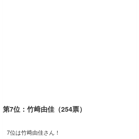
第7位：竹﨑由佳（254票）
7位は竹﨑由佳さん！