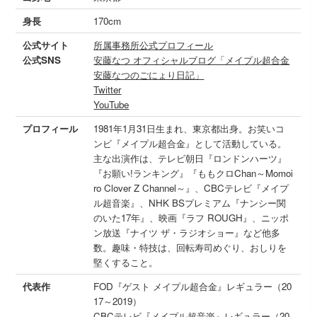
身長
170cm
公式サイト
所属事務所公式プロフィール
公式SNS
安藤なつ オフィシャルブログ「メイプル超合金
安藤なつのごにょり日記」
Twitter
YouTube
プロフィール
1981年1月31日生まれ、東京都出身。お笑いコ
ンビ『メイプル超合金』として活動している。
主な出演作は、テレビ朝日『ロンドンハーツ』
『お願い!ランキング』『ももクロChan～Momoi
ro Clover Z Channel～』、CBCテレビ『メイプ
ル超音楽』、NHK BSプレミアム『ナンシー関
のいた17年』、映画『ラフ ROUGH』、ニッポ
ン放送『ナイツ ザ・ラジオショー』など他多
数。趣味・特技は、回転寿司めぐり、おしりを
堅くすること。
代表作
FOD『ゲスト メイプル超合金』レギュラー（20
17～2019）
CBCテレビ『メイプル超音楽』レギュラー（20