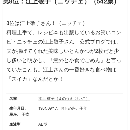
第8位：江上敬子（ニッチェ）（542票）
8位は江上敬子さん！（ニッチェ）
料理上手で、レシピ本も出版しているお笑いコン
ビ・ニッチェの江上敬子さん。公式ブログでは、
夫が揚げてくれた美味しいとんかつが2枚だと少
し多いと明かし、「意外と小食でごめん」と言っ
ていたことも。江上さんの一番好きな食べ物は
「スイカ」なんだとか！
名前
江上 敬子（えのうえ けいこ）
生年月日、
1984/09/17、おとめ座、子年
星座、 干支
血液型
AB型