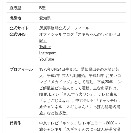
血液型
B型
出身地
愛知県
公式サイト
所属事務所公式プロフィール
公式SNS
オフィシャルブログ「スギちゃんのワイルド日
記」
Twitter
Instagram
YouTube
プロフィール
1973年8月24日生まれ、愛知県出身のお笑い芸
人。平成7年 芸人活動開始。平成13年 お笑いコ
ンビ『メカドッグ』として活動。平成20年 コン
ビ解散後ピン芸人として活動。主な出演作は、
NHK Eテレ『さんすう犬ワン』、テレビ東京
『よじごじDays』、中京テレビ『キャッチ!』、
旅チャンネル『スギちゃんのにっぽん秘湯名湯
旅』など他多数。
代表作
中京テレビ『キャッチ!』レギュラー（2020～）
旅チャンネル『スギちゃんのにっぽん秘湯名湯