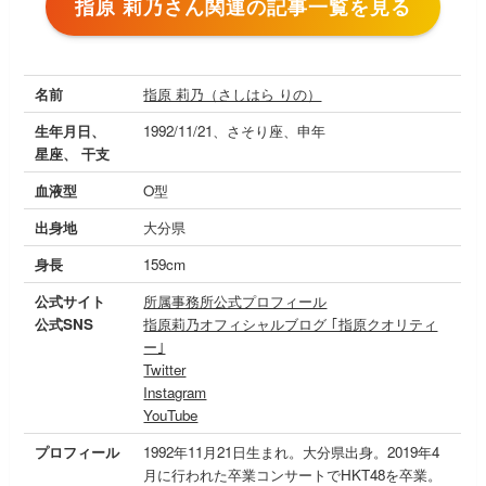
指原 莉乃さん関連の記事一覧を見る
名前
指原 莉乃（さしはら りの）
生年月日、
1992/11/21、さそり座、申年
星座、 干支
血液型
O型
出身地
大分県
身長
159cm
公式サイト
所属事務所公式プロフィール
公式SNS
指原莉乃オフィシャルブログ ｢指原クオリティ
ー｣
Twitter
Instagram
YouTube
プロフィール
1992年11月21日生まれ。大分県出身。2019年4
月に行われた卒業コンサートでHKT48を卒業。