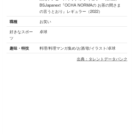
BSJapanext『OCHA NORMAの お茶の間さま
の言うとおり』レギュラー（2022）
職種
お笑い
好きなスポー
卓球
ツ
趣味・特技
料理/料理マンガ集め/お酒/歌/イラスト/卓球
出典：タレントデータバンク