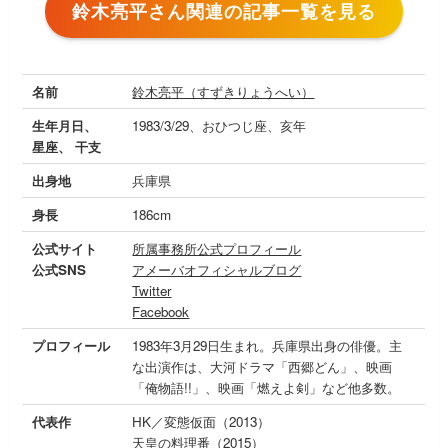
鈴木亮平さん関連の記事一覧を見る
名前
鈴木亮平（すずきりょうへい）
生年月日、
1983/3/29、おひつじ座、亥年
星座、 干支
出身地
兵庫県
身長
186cm
公式サイト
所属事務所公式プロフィール
公式SNS
アメーバオフィシャルブログ
Twitter
Facebook
プロフィール
1983年3月29日生まれ。兵庫県出身の俳優。主
な出演作は、大河ドラマ「西郷どん」、映画
「俺物語!!」、映画「燃えよ剣」など他多数。
代表作
HK／変態仮面（2013）
天皇の料理番（2015）