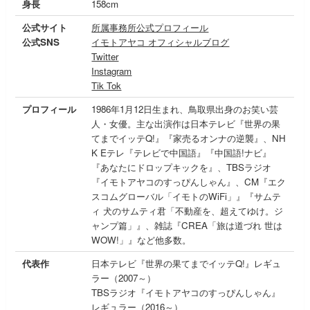
身長
158cm
公式サイト
所属事務所公式プロフィール
公式SNS
イモトアヤコ オフィシャルブログ
Twitter
Instagram
Tik Tok
プロフィール
1986年1月12日生まれ、鳥取県出身のお笑い芸
人・女優。主な出演作は日本テレビ『世界の果
てまでイッテQ!』『家売るオンナの逆襲』、NH
K Eテレ『テレビで中国語』『中国語!ナビ』
『あなたにドロップキックを』、TBSラジオ
『イモトアヤコのすっぴんしゃん』、CM『エク
スコムグローバル「イモトのWiFi」』『サムテ
ィ 犬のサムティ君「不動産を、超えてゆけ。ジ
ャンプ篇」』、雑誌『CREA「旅は道づれ 世は
WOW!」』など他多数。
代表作
日本テレビ『世界の果てまでイッテQ!』レギュ
ラー（2007～）
TBSラジオ『イモトアヤコのすっぴんしゃん』
レギュラー（2016～）