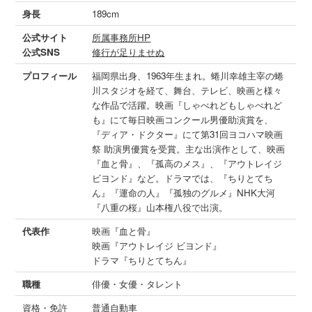
身長
189cm
公式サイト
所属事務所HP
公式SNS
修行が足りませぬ
プロフィール
福岡県出身、1963年生まれ。蜷川幸雄主宰の蜷
川スタジオを経て、舞台、テレビ、映画と様々
な作品で活躍。映画『しゃべれどもしゃべれど
も』にて毎日映画コンクール男優助演賞を、
『ディア・ドクター』にて第31回ヨコハマ映画
祭 助演男優賞を受賞。主な出演作として、映画
『血と骨』、『孤高のメス』、『アウトレイジ
ビヨンド』など。ドラマでは、『ちりとてち
ん』『運命の人』『孤独のグルメ』NHK大河
『八重の桜』山本権八役で出演。
代表作
映画『血と骨』
映画『アウトレイジ ビヨンド』
ドラマ『ちりとてちん』
職種
俳優・女優・タレント
資格・免許
普通自動車