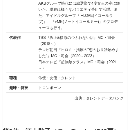
AKBグループ時代には総選挙で4度女王の座に輝
いた。現在は様々なバラエティ番組で活躍。ま
た、アイドルグループ『 =LOVE(イコールラ
ブ)』、『≠ME(ノットイコールミー)』のプロデ
ュースも行う。
代表作
TBS『坂上&指原のつぶれない店』MC・司会
（2018～）
テレビ朝日『ヒロミ・指原の"恋のお世話始めま
した"』MC・司会（2020～2023）
日本テレビ『超無敵クラス』MC・司会（2021
～）
職種
俳優・女優・タレント
趣味・特技
トロンボーン
出典：タレントデータバンク