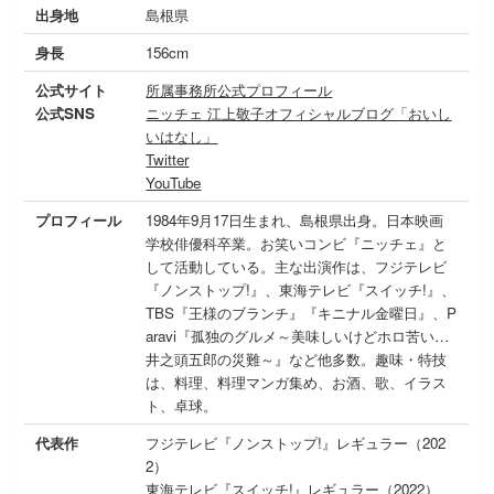
出身地
島根県
身長
156cm
公式サイト
所属事務所公式プロフィール
公式SNS
ニッチェ 江上敬子オフィシャルブログ「おいし
いはなし」
Twitter
YouTube
プロフィール
1984年9月17日生まれ、島根県出身。日本映画
学校俳優科卒業。お笑いコンビ『ニッチェ』と
して活動している。主な出演作は、フジテレビ
『ノンストップ!』、東海テレビ『スイッチ!』、
TBS『王様のブランチ』『キニナル金曜日』、P
aravi『孤独のグルメ～美味しいけどホロ苦い…
井之頭五郎の災難～』など他多数。趣味・特技
は、料理、料理マンガ集め、お酒、歌、イラス
ト、卓球。
代表作
フジテレビ『ノンストップ!』レギュラー（202
2）
東海テレビ『スイッチ!』レギュラー（2022）