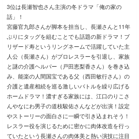
3位は長瀬智也さん主演の冬ドラマ「俺の家の
話」！
宮藤官九郎さんが脚本を担当し、長瀬さんと11年
ぶりにタッグを組むことでも話題の新ドラマ！ブ
リザード寿というリングネームで活躍していた主
人公（長瀬さん）がプロレスラーを引退し、家族
と謎の介護ヘルパー（戸田恵梨香さん）を巻き込
み、能楽の人間国宝である父（西田敏行さん）の
介護と遺産相続を巡る激しいバトルを繰り広げる
ホームドラマ！濃すぎる家族には、江口のりこさ
んやなにわ男子の道枝駿佑さんなどが出演！設定
やストーリーの面白さに一瞬で引き込まれそう！
レスラー役を演じるために密かに肉体改造を行っ
ていたという長瀬さんの肉体美と熱い演技に注目