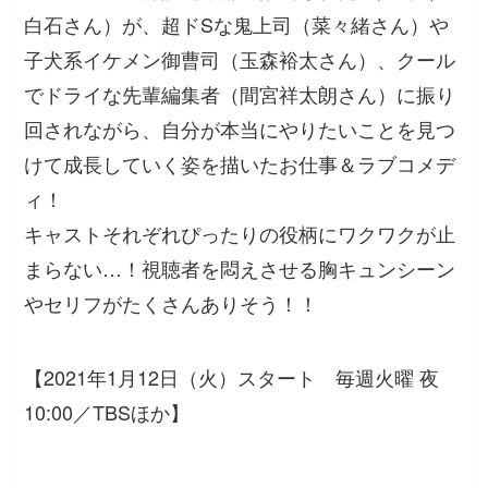
白石さん）が、超ドSな鬼上司（菜々緒さん）や
子犬系イケメン御曹司（玉森裕太さん）、クール
でドライな先輩編集者（間宮祥太朗さん）に振り
回されながら、自分が本当にやりたいことを見つ
けて成長していく姿を描いたお仕事＆ラブコメデ
ィ！
キャストそれぞれぴったりの役柄にワクワクが止
まらない…！視聴者を悶えさせる胸キュンシーン
やセリフがたくさんありそう！！
【2021年1月12日（火）スタート 毎週火曜 夜
10:00／TBSほか】