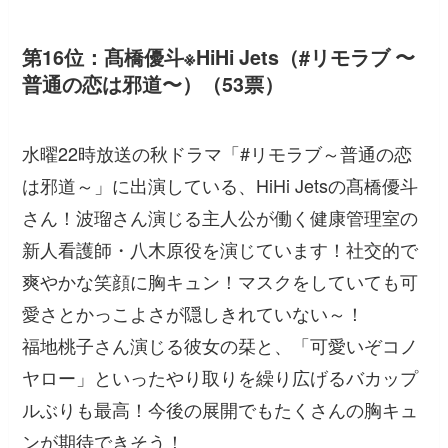
第16位：髙橋優斗※HiHi Jets（#リモラブ 〜
普通の恋は邪道〜）（53票）
水曜22時放送の秋ドラマ「#リモラブ～普通の恋
は邪道～」に出演している、HiHi Jetsの髙橋優斗
さん！波瑠さん演じる主人公が働く健康管理室の
新人看護師・八木原役を演じています！社交的で
爽やかな笑顔に胸キュン！マスクをしていても可
愛さとかっこよさが隠しきれていない～！
福地桃子さん演じる彼女の栞と、「可愛いぞコノ
ヤロー」といったやり取りを繰り広げるバカップ
ルぶりも最高！今後の展開でもたくさんの胸キュ
ンが期待できそう！