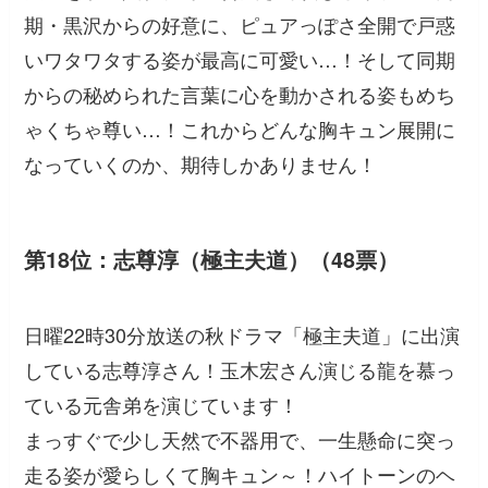
期・黒沢からの好意に、ピュアっぽさ全開で戸惑
いワタワタする姿が最高に可愛い…！そして同期
からの秘められた言葉に心を動かされる姿もめち
ゃくちゃ尊い…！これからどんな胸キュン展開に
なっていくのか、期待しかありません！
第18位：志尊淳（極主夫道）（48票）
日曜22時30分放送の秋ドラマ「極主夫道」に出演
している志尊淳さん！玉木宏さん演じる龍を慕っ
ている元舎弟を演じています！
まっすぐで少し天然で不器用で、一生懸命に突っ
走る姿が愛らしくて胸キュン～！ハイトーンのヘ