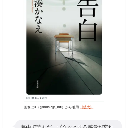
画像はX（@musicjp_mti）から引用
《拡大》
夢中で読んだ。ゾクッとする感覚が忘れ