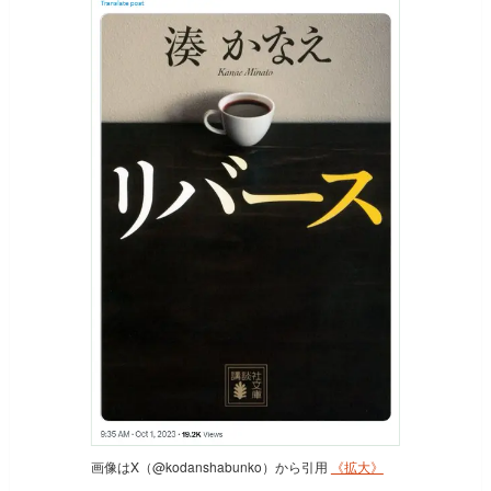
画像はX（@kodanshabunko）から引用
《拡大》