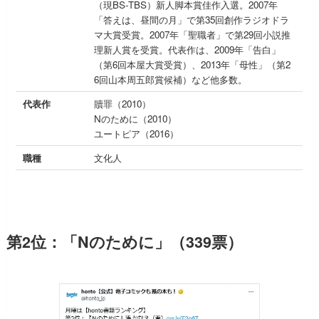
（現BS‐TBS）新人脚本賞佳作入選。2007年
「答えは、昼間の月」で第35回創作ラジオドラ
マ大賞受賞。2007年「聖職者」で第29回小説推
理新人賞を受賞。代表作は、2009年「告白」
（第6回本屋大賞受賞）、2013年「母性」（第2
6回山本周五郎賞候補）など他多数。
代表作
贖罪（2010）
Nのために（2010）
ユートピア（2016）
職種
文化人
第2位：「Nのために」（339票）