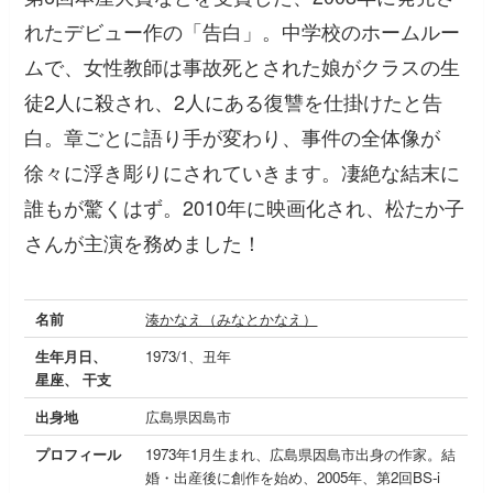
れたデビュー作の「告白」。中学校のホームルー
ムで、女性教師は事故死とされた娘がクラスの生
徒2人に殺され、2人にある復讐を仕掛けたと告
白。章ごとに語り手が変わり、事件の全体像が
徐々に浮き彫りにされていきます。凄絶な結末に
誰もが驚くはず。2010年に映画化され、松たか子
さんが主演を務めました！
名前
湊かなえ（みなとかなえ）
生年月日、
1973/1、丑年
星座、 干支
出身地
広島県因島市
プロフィール
1973年1月生まれ、広島県因島市出身の作家。結
婚・出産後に創作を始め、2005年、第2回BS‐i