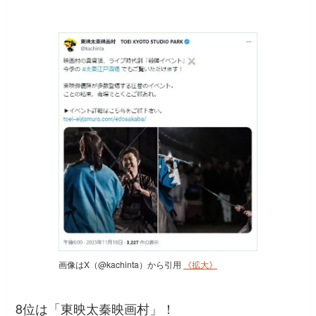
画像はX（@kachinta）から引用
《拡大》
8位は「東映太秦映画村」！