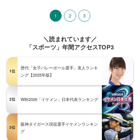
1
2
3
＼読まれています／
「スポーツ」年間アクセスTOP3
歴代「女子バレーボール選手」美人ランキ
1位
ング【2025年版】
2位
W杯2026「イケメン」日本代表ランキング
阪神タイガース現役選手イケメンランキン
3位
グ