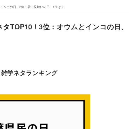
ムとインコの日、2位：暑中見舞いの日、1位は？
ネタTOP10！3位：オウムとインコの日、
」雑学ネタランキング