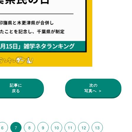
記事に
次の
戻る
写真へ ＞
6
7
8
9
10
11
12
13