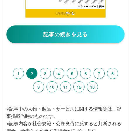
記事の続きを見る
1
2
3
4
5
6
7
8
9
10
11
12
13
※記事中の人物・製品・サービスに関する情報等は、記
事掲載当時のものです。
※記事内容が社会規範・公序良俗に反すると判断される
場合、予告なく変更する場合がございます。