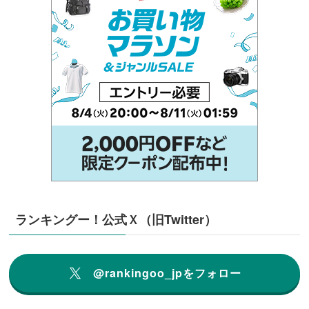
ランキングー！公式Ｘ（旧Twitter）
@rankingoo_jpをフォロー