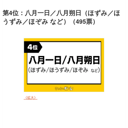
第4位：八月一日／八月朔日（ほずみ／ほ
うずみ／ほぞみ など）（495票）
《拡大》