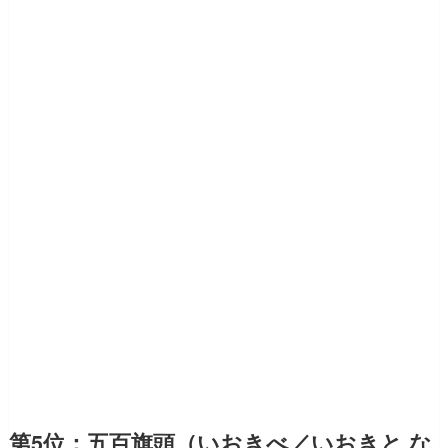
第5位：五百旗頭（いおきべ／いおきと な