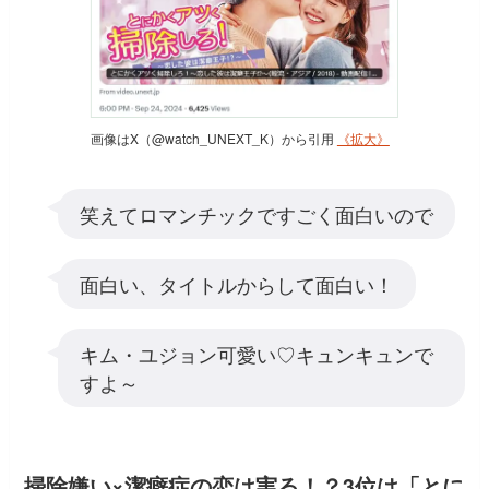
画像はX（@watch_UNEXT_K）から引用
《拡大》
笑えてロマンチックですごく面白いので
面白い、タイトルからして面白い！
キム・ユジョン可愛い♡キュンキュンで
すよ～
掃除嫌い×潔癖症の恋は実る！？3位は「とに