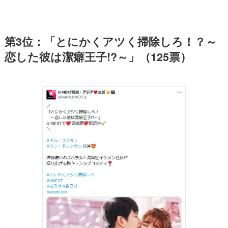
第3位：「とにかくアツく掃除しろ！？～
恋した彼は潔癖王子!?～」（125票）