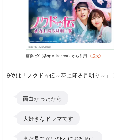
画像はX（@sptv_hanryu）から引用
《拡大》
9位は「ノクドゥ伝～花に降る月明り～」！
面白かったから
大好きなドラマです
まだ見てないひとにお勧め！