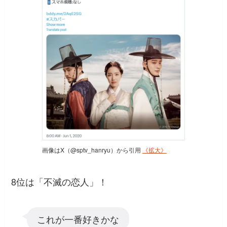
画像はX（@sptv_hanryu）から引用
《拡大》
8位は「不滅の恋人」！
これが一番好きかな