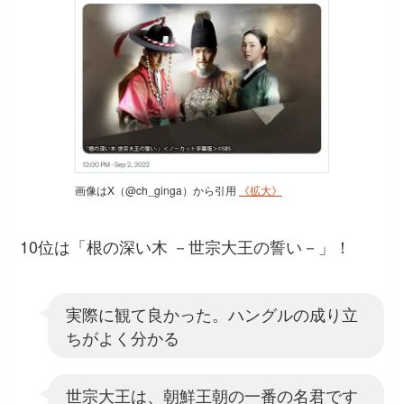
画像はX（@ch_ginga）から引用
《拡大》
10位は「根の深い木 －世宗大王の誓い－」！
実際に観て良かった。ハングルの成り立
ちがよく分かる
世宗大王は、朝鮮王朝の一番の名君です