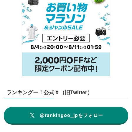
ランキングー！公式Ｘ（旧Twitter）
@rankingoo_jpをフォロー