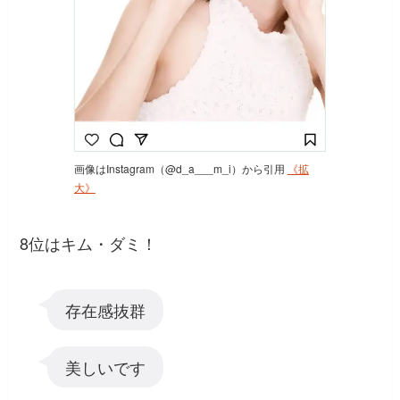
画像はInstagram（@d_a___m_i）から引用
《拡
大》
8位はキム・ダミ！
存在感抜群
美しいです