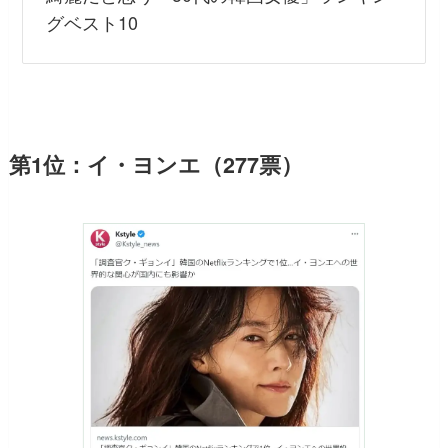
グベスト10
第1位：イ・ヨンエ（277票）