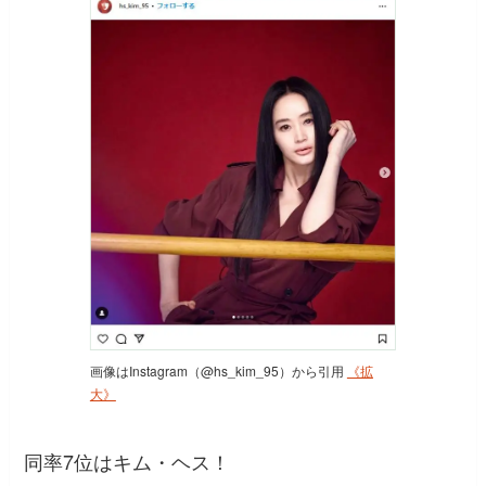
画像はInstagram（@hs_kim_95）から引用
《拡
大》
同率7位はキム・ヘス！