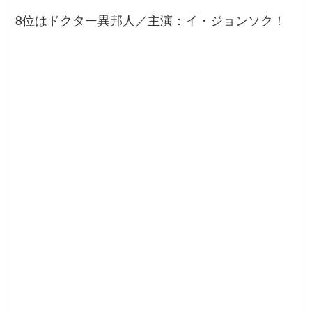
8位はドクター異邦人／主演：イ・ジョンソク！