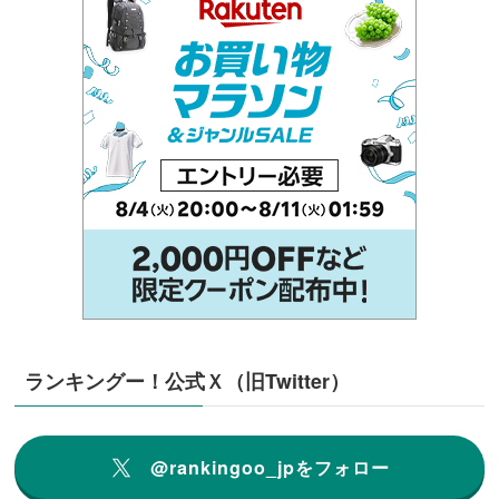
ランキングー！公式Ｘ（旧Twitter）
@rankingoo_jpをフォロー