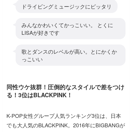
ドライビングミュージックにピッタリ
みんなかわいくてかっこいい。 とくに
LISAが好きです
歌とダンスのレベルが高い。とにかくか
っこいい
同性ウケ抜群！圧倒的なスタイルで差をつけ
る！3位はBLACKPINK！
K-POP女性グループ人気ランキング3位は、日本
でも大人気のBLACKPINK。2016年にBIGBANGが