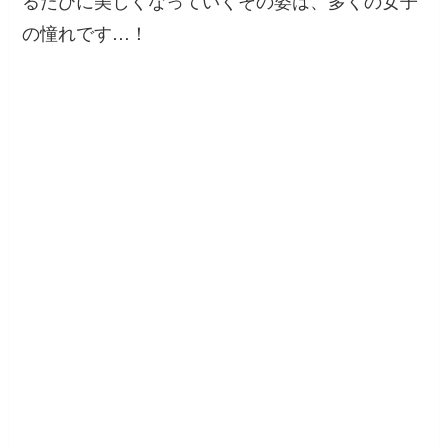
の憧れです…！