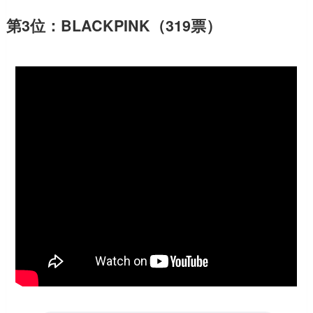
第3位：BLACKPINK（319票）