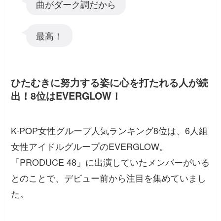
曲がダーク調だから
最高！
ひたむきに努力する姿に心を打たれる人が続
出！8位はEVERGLOW！
K-POP女性グループ人気ランキング8位は、6人組
女性アイドルグループのEVERGLOW。
「PRODUCE 48」に出演していたメンバーがいる
とのことで、デビュー前から注目を集めていまし
た。