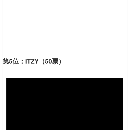
第5位：ITZY（50票）