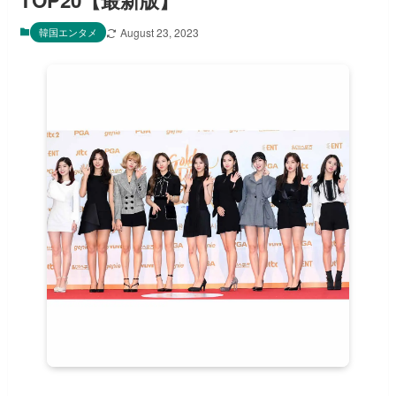
TOP20【最新版】
韓国エンタメ
August 23, 2023