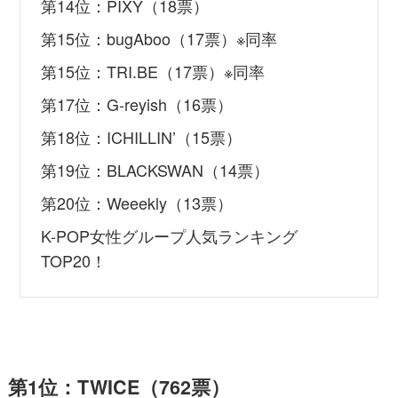
第14位：PIXY（18票）
第15位：bugAboo（17票）※同率
第15位：TRI.BE（17票）※同率
第17位：G-reyish（16票）
第18位：ICHILLIN’（15票）
第19位：BLACKSWAN（14票）
第20位：Weeekly（13票）
K-POP女性グループ人気ランキング
TOP20！
第1位：TWICE（762票）