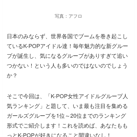
写真：アフロ
日本のみならず、世界各国でブームを巻き起こし
ているK-POPアイドル達！毎年魅力的な新グルー
プが誕生し、気になるグループがありすぎて追い
つかない！という人も多いのではないのでしょう
か？
そこで今回は、「K-POP女性アイドルグループ人
気ランキング」と題して、いま最も注目を集める
ガールズグループを1位～20位までのランキング
形式でご紹介します！これを読めば、あなたもも
っとK-POPが好きになること間違いなし！