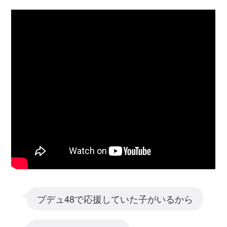
プデュ48で応援していた子がいるから