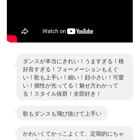
ダンスが本当にきれい！うますぎる！格
好良すぎる！フォーメーションもえぐ
い！歌も上手い！細い！顔小さい！可愛
い！個性が光ってる！魅せ方わかって
る！スタイル抜群！全部好き！
歌もダンスも飛び抜けて上手い
かわいくてかっこよくて、定期的にちゃ