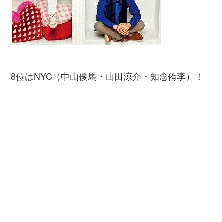
8位はNYC（中山優馬・山田涼介・知念侑李）！