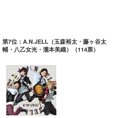
第7位：A.N.JELL（玉森裕太・藤ヶ谷太
輔・八乙女光・瀧本美織）（114票）