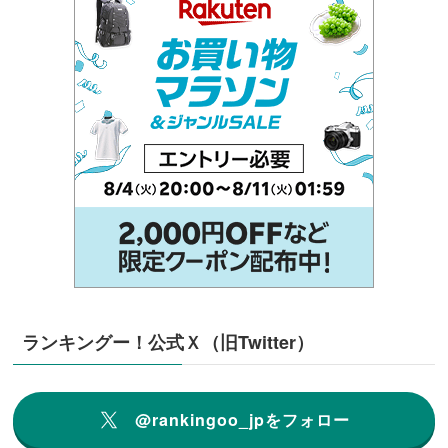
ランキングー！公式Ｘ（旧Twitter）
@rankingoo_jpをフォロー