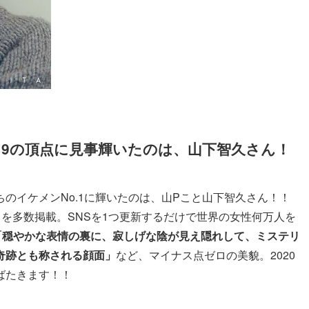
2019の頂点に見事輝いたのは、山下智久さん！
のイケメンNo.1に輝いたのは、山Pこと山下智久さん！！
ショットを多数掲載。SNSを1つ更新するだけで世界の女性何万人を
「穏やかな表情の裏に、寂しげな陰が見え隠れして、ミステリ
奇跡とも称される顔面」
など、マイナス点ゼロの美貌。2020
ばたきます！！