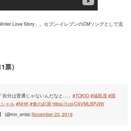
inter Love Story」。セブン‐イレブンのCMソングとして流
11票）
也「自分は普通じゃないんだなと…」
#TOKIO
#城島茂
#国
ペシャル
#NHK
#食の起源
https://t.co/C6VMLBPJWj
@mn_enta)
November 23, 2019