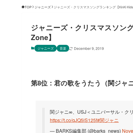
TOP
ジャニーズ
ジャニーズ・クリスマスソングランキング【KinKi Kids・
ジャニーズ・クリスマスソングランキ
Zone】
ジャニーズ
音楽
December 9, 2019
第8位：君の歌をうたう（関ジャニ
関ジャニ∞、USJ＜ユニバーサル・ク
https://t.co/qJQ5iS125f
#関ジャニ
— BARKS編集部 (@barks_news)
Nove