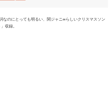
歌詞なのにとっても明るい、関ジャニ∞らしいクリスマスソン
白～」収録。